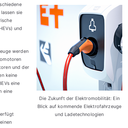
rschiedene
 lassen sie
rische
PHEVs) und
zeuge werden
tromotoren
toren und der
en keine
BEVs eine
m eine
Die Zukunft der Elektromobilität: Ein
Blick auf kommende Elektrofahrzeuge
erfügt
und Ladetechnologien
 einen